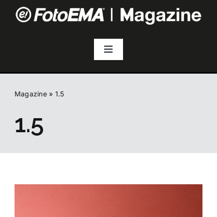
Salta
al
contenuto
Toggle
Navigation
Fotografia
Magazine
»
1.5
Video & Streaming
1.5
Audio
Droni
Accessori