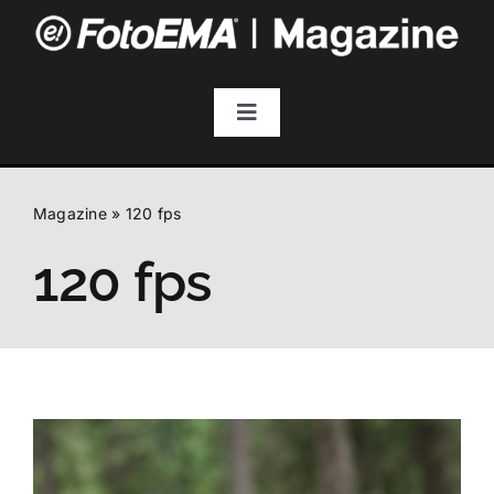
Salta
al
contenuto
Toggle
Navigation
Fotografia
Magazine
»
120 fps
Video & Streaming
120 fps
Audio
Droni
Accessori