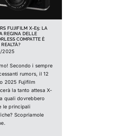
S FUJIFILM X-E5: LA
A REGINA DELLE
ORLESS COMPATTE È
 REALTÀ?
6/2025
amo! Secondo i sempre
cessanti rumors, il 12
o 2025 Fujifilm
cerà la tanto attesa X-
a quali dovrebbero
 le principali
fiche? Scopriamole
me.