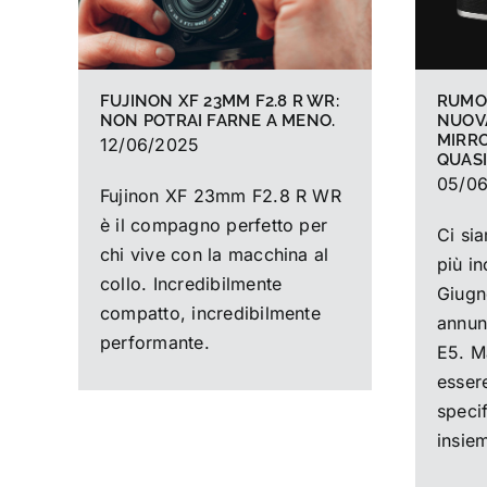
RUMOR
FUJINON XF 23MM F2.8 R WR:
NUOV
NON POTRAI FARNE A MENO.
MIRR
12/06/2025
QUASI
05/0
Fujinon XF 23mm F2.8 R WR
è il compagno perfetto per
Ci si
chi vive con la macchina al
più in
collo. Incredibilmente
Giugn
compatto, incredibilmente
annun
performante.
E5. M
essere
speci
insie