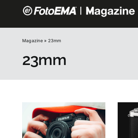
Salta
al
contenuto
Magazine
»
23mm
23mm