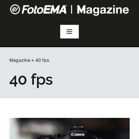
Salta
al
contenuto
Toggle
Navigation
Fotografia
Magazine
»
40 fps
Video & Streaming
40 fps
Audio
Droni
Accessori