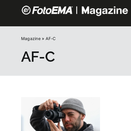
Salta
al
contenuto
Magazine
»
AF-C
AF-C