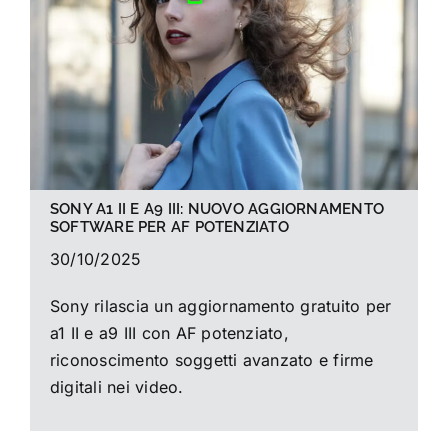
La foto del mese
Guide
Cerca
per:
SONY A1 II E A9 III: NUOVO AGGIORNAMENTO
SOFTWARE PER AF POTENZIATO
30/10/2025
Sony rilascia un aggiornamento gratuito per
a1 II e a9 III con AF potenziato,
riconoscimento soggetti avanzato e firme
digitali nei video.