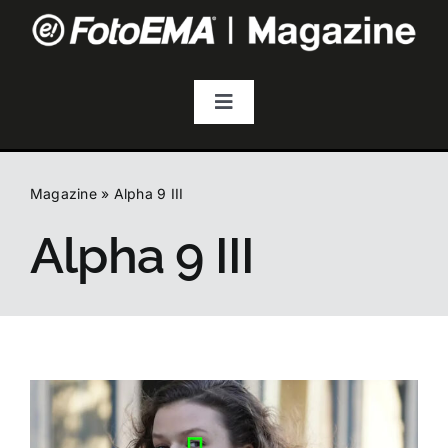
Salta
al
contenuto
Toggle
Navigation
Fotografia
Magazine
»
Alpha 9 III
Video & Streaming
Alpha 9 III
Audio
Droni
Accessori