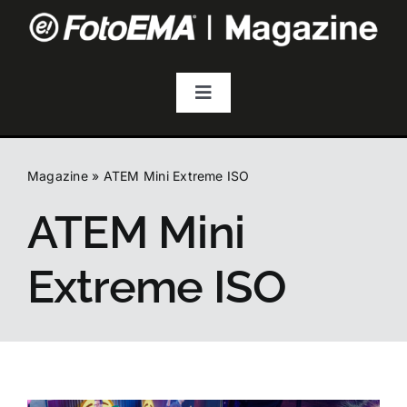
Salta
al
contenuto
Toggle
Navigation
Fotografia
Magazine
»
ATEM Mini Extreme ISO
Video & Streaming
ATEM Mini
Audio
Extreme ISO
Droni
Accessori