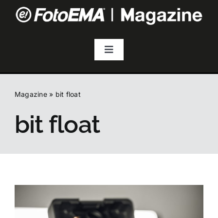
Salta
al
contenuto
Toggle
Navigation
Fotografia
Magazine
»
bit float
Video & Streaming
bit float
Audio
Droni
Accessori