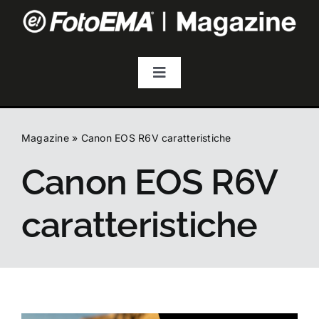
Salta
al
contenuto
Toggle
Navigation
Fotografia
Magazine
»
Canon EOS R6V caratteristiche
Video & Streaming
Canon EOS R6V
Audio
caratteristiche
Droni
Accessori