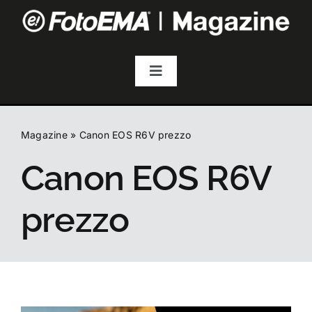
Salta
al
contenuto
Toggle
Navigation
Fotografia
Magazine
»
Canon EOS R6V prezzo
Video & Streaming
Canon EOS R6V
Audio
prezzo
Droni
Accessori