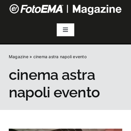
Salta
al
contenuto
Toggle
Navigation
Fotografia
Magazine
»
cinema astra napoli evento
Video & Streaming
cinema astra
Audio
napoli evento
Droni
Accessori