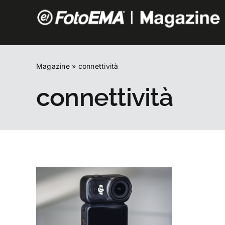
Salta
al
contenuto
Magazine
»
connettività
connettività