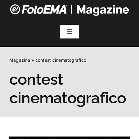
Salta
al
contenuto
Toggle
Navigation
Fotografia
Magazine
»
contest cinematografico
Video & Streaming
contest
Audio
cinematografico
Droni
Accessori