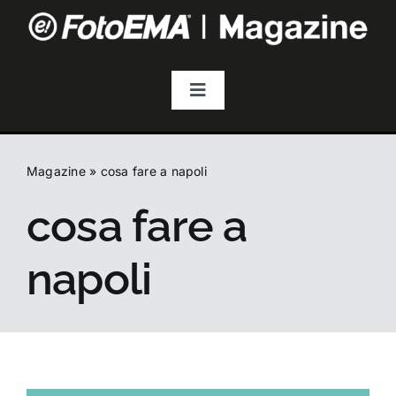
Salta
al
contenuto
Toggle
Navigation
Fotografia
Magazine
»
cosa fare a napoli
Video & Streaming
cosa fare a
Audio
napoli
Droni
Accessori