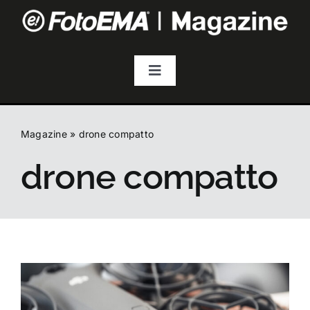
Salta
al
contenuto
Toggle
Navigation
Fotografia
Magazine
»
drone compatto
Video & Streaming
drone compatto
Audio
Droni
Accessori