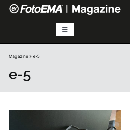
Salta
al
contenuto
Toggle
Navigation
Fotografia
Magazine
»
e-5
Video & Streaming
e-5
Audio
Droni
Accessori