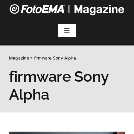
Salta
al
contenuto
Toggle
Navigation
Fotografia
Magazine
»
firmware Sony Alpha
Video & Streaming
firmware Sony
Audio
Alpha
Droni
Accessori