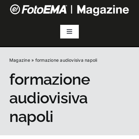
Salta
al
contenuto
Toggle
Navigation
Fotografia
Magazine
»
formazione audiovisiva napoli
Video & Streaming
formazione
Audio
audiovisiva
Droni
napoli
Accessori