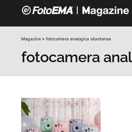
Salta
al
contenuto
Magazine
»
fotocamera analogica istantanea
fotocamera anal