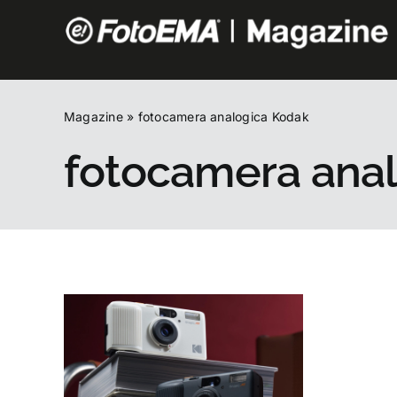
Salta
al
contenuto
Magazine
»
fotocamera analogica Kodak
fotocamera ana