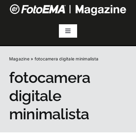
Salta
al
contenuto
Toggle
Navigation
Fotografia
Magazine
»
fotocamera digitale minimalista
Video & Streaming
fotocamera
Audio
digitale
Droni
minimalista
Accessori