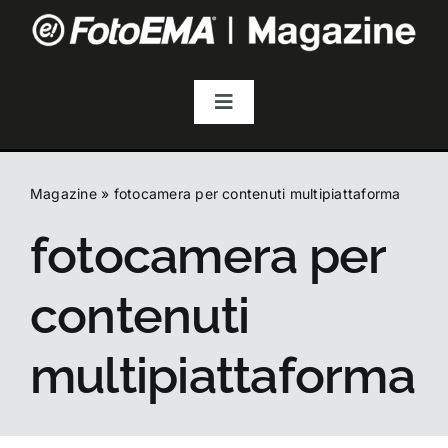
Salta
al
contenuto
Toggle
Navigation
Fotografia
Magazine
»
fotocamera per contenuti multipiattaforma
Video & Streaming
fotocamera per
Audio
contenuti
Droni
multipiattaforma
Accessori