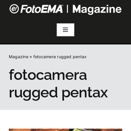
Salta
al
contenuto
Toggle
Navigation
Fotografia
Magazine
»
fotocamera rugged pentax
Video & Streaming
fotocamera
Audio
rugged pentax
Droni
Accessori