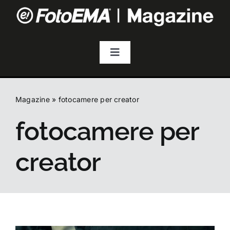
Salta
al
contenuto
Toggle
Navigation
Fotografia
Magazine
»
fotocamere per creator
Video & Streaming
fotocamere per
Audio
creator
Droni
Accessori