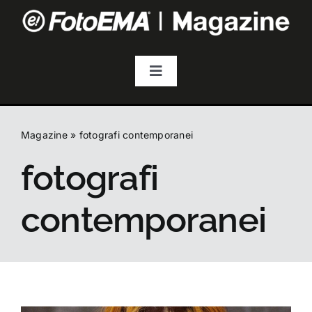
Salta
al
contenuto
Toggle
Navigation
Fotografia
Magazine
»
fotografi contemporanei
Video & Streaming
fotografi
Audio
contemporanei
Droni
Accessori