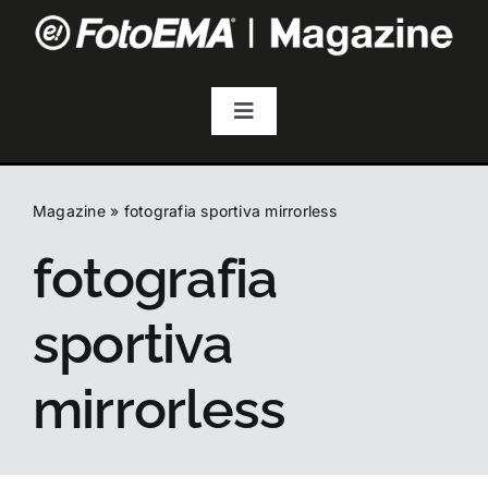
Salta
al
contenuto
Toggle
Navigation
Fotografia
Magazine
»
fotografia sportiva mirrorless
Video & Streaming
fotografia
Audio
sportiva
Droni
mirrorless
Accessori