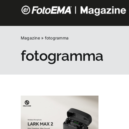
Salta
al
contenuto
Magazine
»
fotogramma
fotogramma