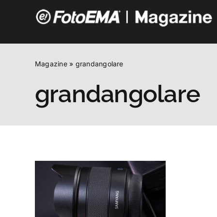
Salta
al
contenuto
Magazine
»
grandangolare
grandangolare