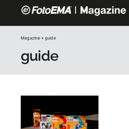
Salta
al
contenuto
Magazine
»
guide
guide