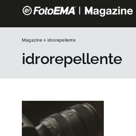
Salta
al
contenuto
Magazine
»
idrorepellente
idrorepellente