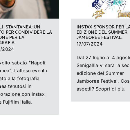
I ISTANTANEA: UN
INSTAX SPONSOR PER LA
O PER CONDIVIDERE LA
EDIZIONE DEL SUMMER
ONE PER LA
JAMBOREE FESTIVAL.
RAFIA.
17/07/2024
9/2024
Dal 27 luglio al 4 agost
svolto sabato "Napoli
Senigallia vi sarà la se
anea", l'atteso evento
edizione del Summer
to alla fotografia
Jamboree Festival. Cos
aea tenutosi in
aspetti? Scopri di più.
borazione con Instax
e Fujifilm Italia.