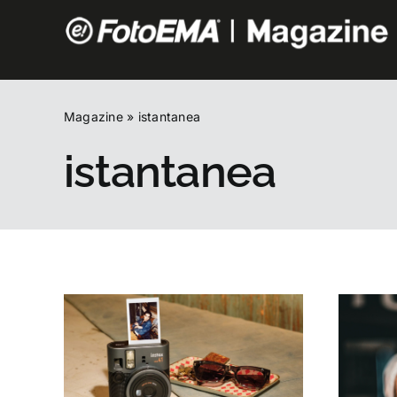
Salta
al
contenuto
Magazine
»
istantanea
istantanea