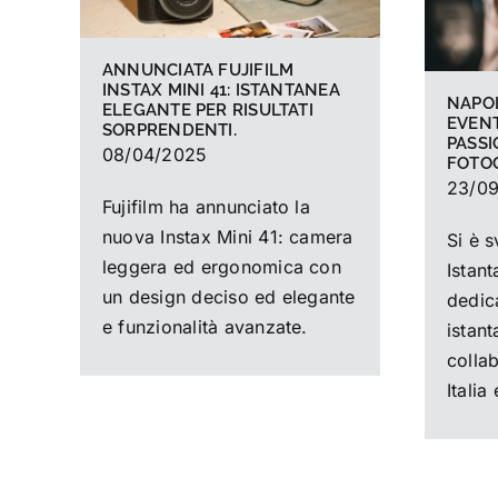
ANNUNCIATA FUJIFILM
INSTAX MINI 41: ISTANTANEA
NAPOL
ELEGANTE PER RISULTATI
EVENT
SORPRENDENTI.
PASSI
08/04/2025
FOTOG
23/0
Fujifilm ha annunciato la
nuova Instax Mini 41: camera
Si è 
leggera ed ergonomica con
Istant
un design deciso ed elegante
dedica
e funzionalità avanzate.
istant
colla
Italia 