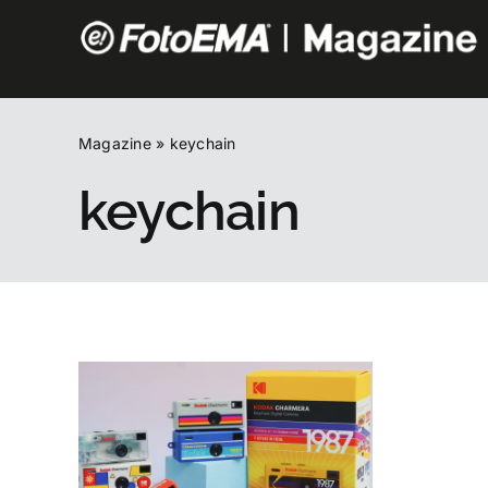
Salta
al
contenuto
Magazine
»
keychain
keychain