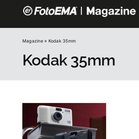
Salta
al
contenuto
Magazine
»
Kodak 35mm
Kodak 35mm