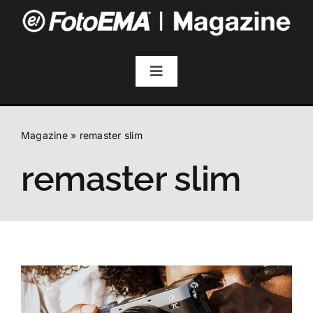
Salta
al
contenuto
Toggle
Navigation
Fotografia
Magazine
»
remaster slim
Video & Streaming
remaster slim
Audio
Droni
Accessori