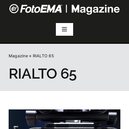
Salta
al
contenuto
Toggle
Navigation
Fotografia
Magazine
»
RIALTO 65
Video & Streaming
RIALTO 65
Audio
Droni
Accessori