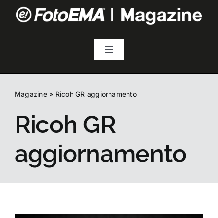
Salta
al
contenuto
Toggle
Navigation
Fotografia
Magazine
»
Ricoh GR aggiornamento
Video & Streaming
Ricoh GR
Audio
aggiornamento
Droni
Accessori