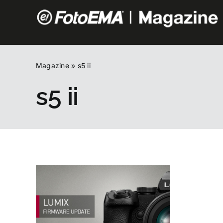
Salta
al
contenuto
Magazine
»
s5 ii
s5 ii