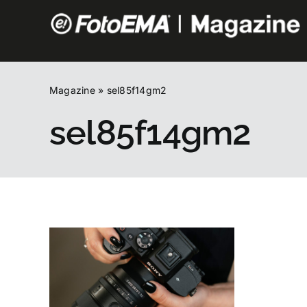
Salta
al
contenuto
Magazine
»
sel85f14gm2
sel85f14gm2