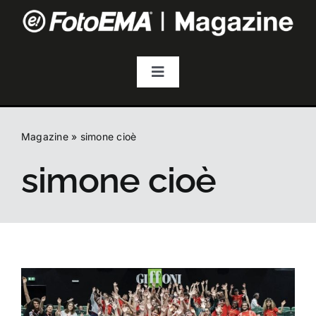
Salta
al
contenuto
Toggle
Navigation
Fotografia
Magazine
»
simone cioè
Video & Streaming
simone cioè
Audio
Droni
Accessori