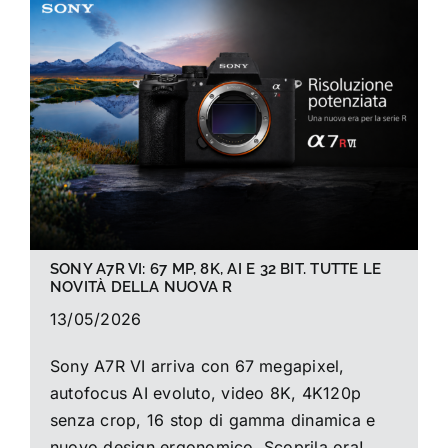
La foto del mese
Guide
Cerca
per:
SONY A7R VI: 67 MP, 8K, AI E 32 BIT. TUTTE LE
NOVITÀ DELLA NUOVA R
13/05/2026
Sony A7R VI arriva con 67 megapixel,
autofocus AI evoluto, video 8K, 4K120p
senza crop, 16 stop di gamma dinamica e
nuovo design ergonomico. Scoprila ora!