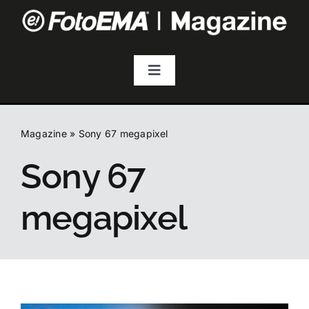
Salta
al
contenuto
Toggle
Navigation
Fotografia
Magazine
»
Sony 67 megapixel
Video & Streaming
Sony 67
Audio
megapixel
Droni
Accessori