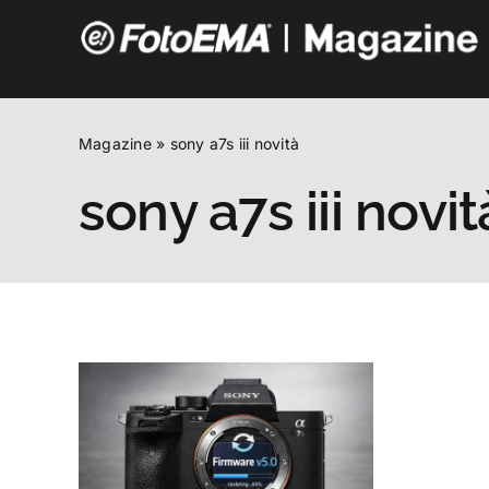
Salta
al
contenuto
Magazine
»
sony a7s iii novità
sony a7s iii novit