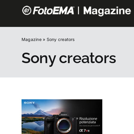
Salta
al
contenuto
Magazine
»
Sony creators
Sony creators