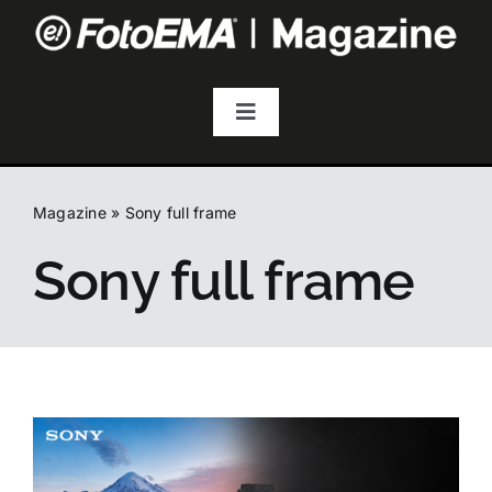
Salta
al
contenuto
Toggle
Navigation
Fotografia
Magazine
»
Sony full frame
Video & Streaming
Sony full frame
Audio
Droni
Accessori