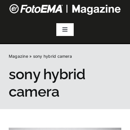
Salta
al
contenuto
Toggle
Navigation
Fotografia
Magazine
»
sony hybrid camera
Video & Streaming
sony hybrid
Audio
camera
Droni
Accessori