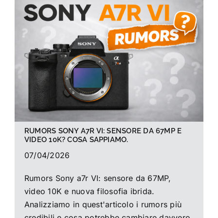
La foto del mese
Guide
Cerca
per:
RUMORS SONY A7R VI: SENSORE DA 67MP E
VIDEO 10K? COSA SAPPIAMO.
07/04/2026
Rumors Sony a7r VI: sensore da 67MP,
video 10K e nuova filosofia ibrida.
Analizziamo in quest'articolo i rumors più
credibili e cosa potrebbe cambiare davvero.