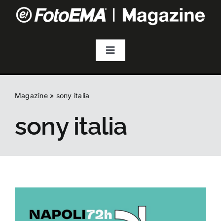
Salta
al
contenuto
Toggle
Navigation
Fotografia
Magazine
»
sony italia
Video & Streaming
sony italia
Audio
Droni
Accessori