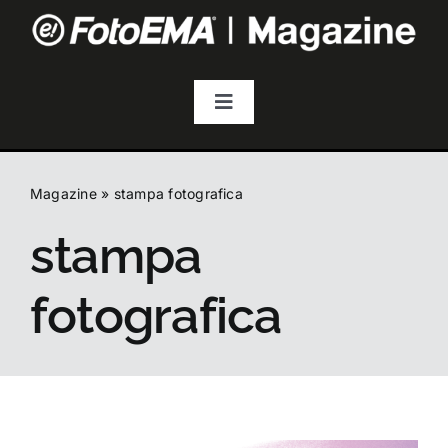
Salta
al
contenuto
Toggle
Navigation
Fotografia
Magazine
»
stampa fotografica
Video & Streaming
stampa
Audio
fotografica
Droni
Accessori