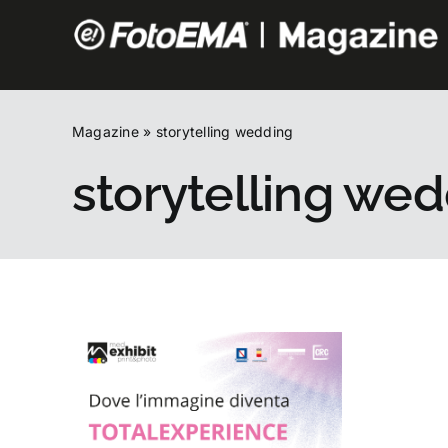
Salta
al
contenuto
Magazine
»
storytelling wedding
storytelling we