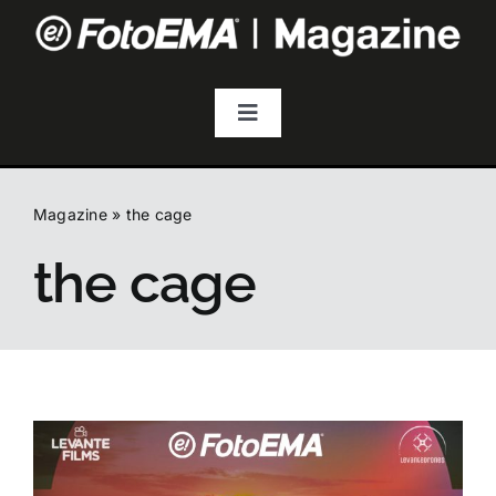
Salta
al
contenuto
Toggle
Navigation
Fotografia
Magazine
»
the cage
Video & Streaming
the cage
Audio
Droni
Accessori