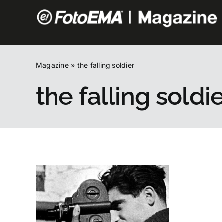
Salta
al
contenuto
Magazine
»
the falling soldier
the falling soldi