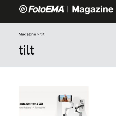
Salta
al
contenuto
Magazine
»
tilt
tilt